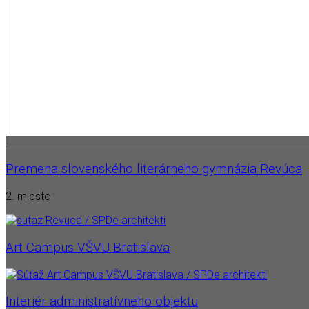
Premena slovenského literárneho gymnázia Revúca
2. miesto
Art Campus VŠVU Bratislava
Interiér administratívneho objektu