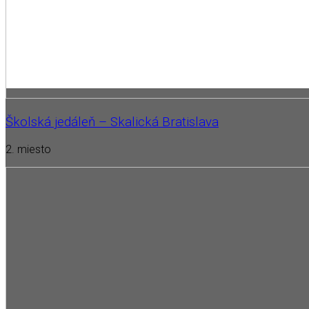
Školská jedáleň – Skalická Bratislava
2. miesto